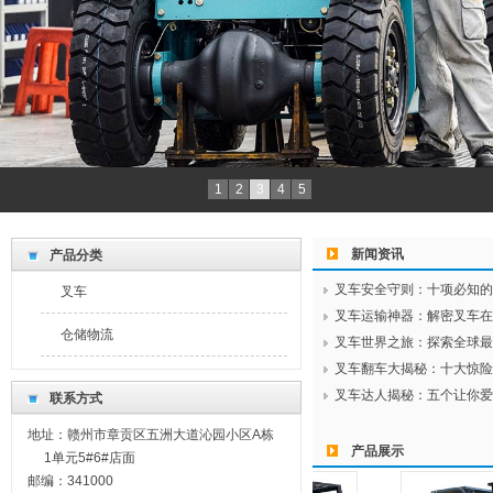
1
2
3
4
5
新闻资讯
产品分类
叉车安全守则：十项必知的叉
叉车
叉车运输神器：解密叉车在物
仓储物流
叉车世界之旅：探索全球最先
叉车翻车大揭秘：十大惊险瞬
叉车达人揭秘：五个让你爱上
联系方式
地址：赣州市章贡区五洲大道沁园小区A栋
产品展示
1单元5#6#店面
邮编：341000