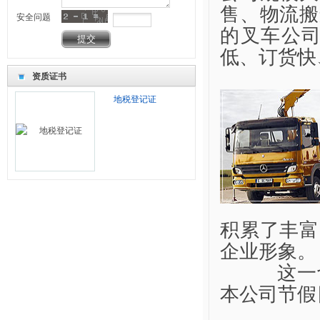
售、物流搬
安全问题
的叉车公司
低、订货快
资质证书
地税登记证
税务
积累了丰富
企业形象。
这一切都
本公司节假