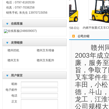
电话：0797-8183539
传真：0797-7038258
销售手机: 朱先生 13970715056
在线客服
内燃平衡重式叉车CP
侧面叉车CCCD6(XG560S-DT2)
电动叉车CPD25(XG525B-D1)
在线客服(248609007)
公司介绍
友情链接
赣州
赣州挖机
赣州叉车维修
2003年
赣州叉车
赣州叉车配件
廉，服务至
旨，争取了
叉车零件生
用户留言
丰田，小松
昵称
电子邮件
德，斗山，
电话
龙工，江淮
正文
公司规模大