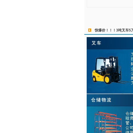
惊爆价！！！3吨叉车5