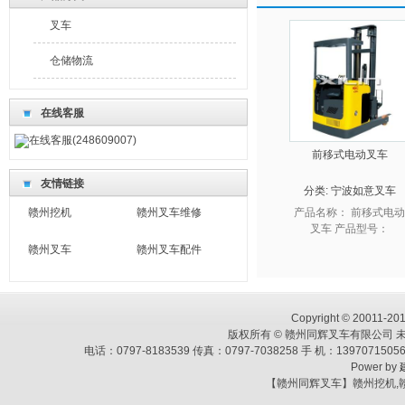
叉车
仓储物流
在线客服
在线客服(248609007)
前移式电动叉车
友情链接
分类:
宁波如意叉车
赣州挖机
赣州叉车维修
产品名称： 前移式电动
叉车 产品型号：
CQD10M／15M
赣州叉车
赣州叉车配件
CQD10L/15L ...
Copyright © 20011-2013
版权所有 © 赣州同辉叉车有限公司 未
电话：0797-8183539 传真：0797-7038258 手 机：139707
Power by
【赣州同辉叉车】赣州挖机,