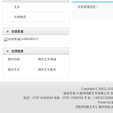
没有该项信息！
叉车
仓储物流
在线客服
在线客服(248609007)
友情链接
赣州挖机
赣州叉车维修
赣州叉车
赣州叉车配件
Copyright © 20011-2013
版权所有 © 赣州同辉叉车有限公司 未
电话：0797-8183539 传真：0797-7038258 手 机：139707
Power by
【赣州同辉叉车】赣州挖机,