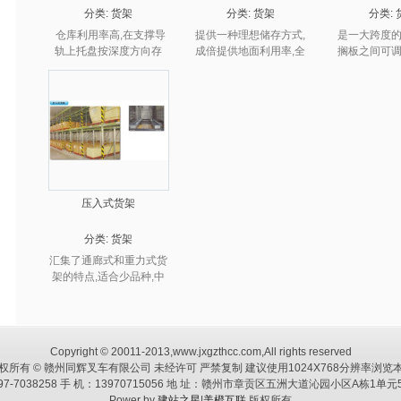
分类:
货架
分类:
货架
分类:
仓库利用率高,在支撑导
提供一种理想储存方式,
是一大跨度的
轨上托盘按深度方向存
成倍提供地面利用率,全
搁板之间可调
放,高密度储存,加快存取
货架组合结构整体性强,
单,移动方便
操作,适合储存大批量,少
承载能力强,适合存储小
散,轻便
品种货物,量大捡选性不
批量,多品种货物.
强的一般情况...
压入式货架
分类:
货架
汇集了通廊式和重力式货
架的特点,适合少品种,中
批量货物存放对小规模仓
库尤其适用
Copyright © 20011-2013,www.jxgzthcc.com,All rights reserved
权所有 © 赣州同辉叉车有限公司 未经许可 严禁复制 建议使用1024X768分辨率浏览
797-7038258 手 机：13970715056 地 址：赣州市章贡区五洲大道沁园小区A栋1单元5#
Power by
建站之星
|
美橙互联
版权所有