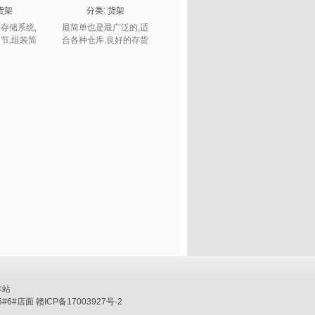
货架
分类:
货架
存储系统,
最简单也是最广泛的,适
节,组装简
合各种仓库,良好的存货
,适合存放零
流转,标准的取货速度,充
的货物.
分利用底层空间.
本站
6#店面 赣ICP备17003927号-2