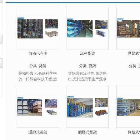
自动化仓库
流利货架
悬臂式
分类:
货架
分类:
货架
分类:
是物料搬运,仓储科学中
货物具有流动性,先进先
的一门综合科技工程,运
出,尤其适用于生产流水
转高速,操作简捷,充分利
线及流通环节的拣货作
用空间,最适合大规模货
业.
物高效自动储存。
通廊式货架
搁楼式货架
搁板式