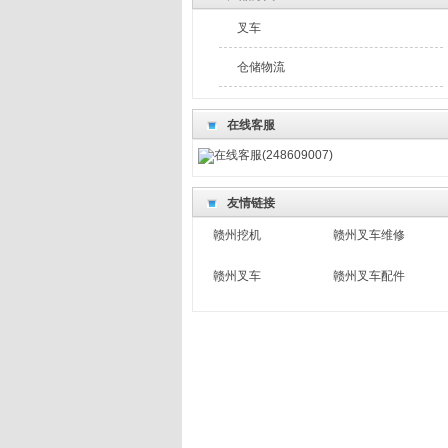
叉车
仓储物流
在线客服
在线客服(248609007)
友情链接
赣州挖机
赣州叉车维修
赣州叉车
赣州叉车配件