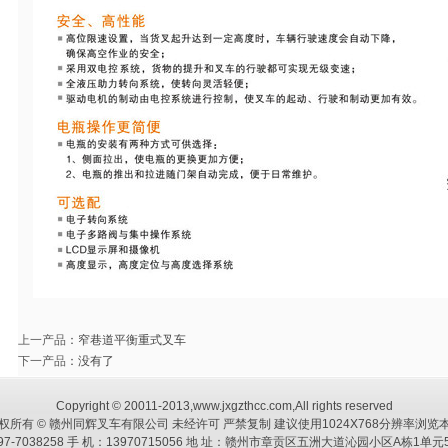
上一产品
：
窄巷道平衡重式叉车
下一产品
：没有了
Copyright © 20011-2013,www.jxgzthcc.com,All rights reserved
权所有 © 赣州同辉叉车有限公司 未经许可 严禁复制 建议使用1024X768分辨率浏览
797-7038258 手 机：13970715056 地 址：赣州市章贡区五洲大道沁园小区A栋1单元5#