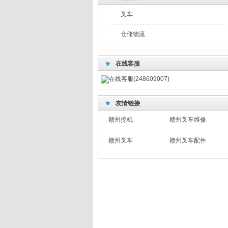
叉车
仓储物流
在线客服
在线客服(248609007)
友情链接
赣州挖机
赣州叉车维修
赣州叉车
赣州叉车配件